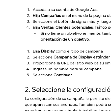
Acceda a su cuenta de Google Ads.
Elija 
Campañas
 en el menú de la página ub
Seleccione el botón de signo más  y, luego,
Elija 
Ventas
, 
Clientes potenciales
, 
Tráfico d
Si no tiene un objetivo en mente, tam
orientación de un objetivo
.
Elija 
Display
 como el tipo de campaña.
Seleccione 
Campaña de Display estándar
Proporcione la URL del sitio web de su em
Ingrese un nombre para su campaña.
Seleccione 
Continuar
.
2. Seleccione la configurac
La configuración de su campaña le permite eleg
que aparezcan sus anuncios. También podrá sele
muestran a un mismo cliente, inhabilitar los an